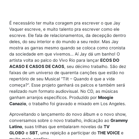
É necessário ter muita coragem pra escrever o que Jay
Vaquer escreve, e muito talento pra escrever como ele
escreve. Ele fala de relacionamentos, da decepção dentro
deles, do seu interior e do mundo a seu redor. Mas Jay
mostra as garras mesmo quando se coloca como cronista
da sociedade em que vivemos… Aí Jay dá um banho! O
artista volta ao palco do Vivo Rio para lançar
ECOS DO
ACASO E CASOS DE CAOS
, seu décimo trabalho. São dez
faixas de um universo de quarenta canções que estão no
repertório de seu Musical “Tilt – Quando é que a vida
começa?”. Esse projeto ganhará os palcos e também será
realizado num formato audiovisual. No CD, as músicas
ganham arranjos específicos. Produzido por
Moogie
Canazio
, o trabalho foi gravado e mixado em Los Angeles.
Aproveitando o lançamento do novo álbum e o novo show,
conversamos sobre o novo trabalho, indicação ao
Grammy
Latino
, suas trilhas que embalaram novelas da
TV
GLOBO
e
SBT
, uma rejeição a participar do
THE VOICE
e
muito mais, confira: