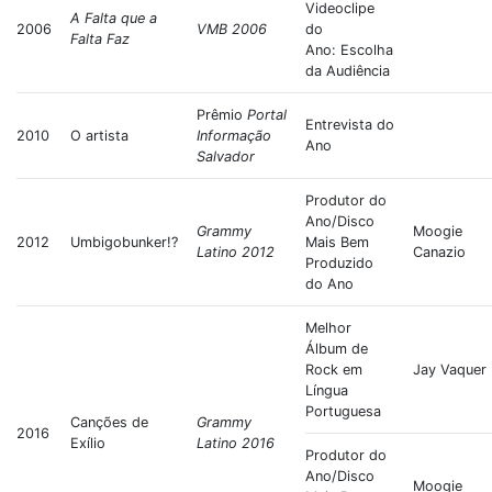
Videoclipe
A Falta que a
2006
VMB 2006
do
Falta Faz
Ano: Escolha
da Audiência
Prêmio
Portal
Entrevista do
2010
O artista
Informação
Ano
Salvador
Produtor do
Ano/Disco
Grammy
Moogie
2012
Umbigobunker!?
Mais Bem
Latino 2012
Canazio
Produzido
do Ano
Melhor
Álbum de
Rock em
Jay Vaquer
Língua
Portuguesa
Canções de
Grammy
2016
Exílio
Latino 2016
Produtor do
Ano/Disco
Moogie