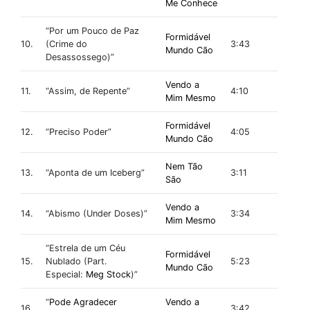
Me Conhece
“Por um Pouco de Paz
Formidável
10.
(Crime do
3:43
Mundo Cão
Desassossego)”
Vendo a
11.
“Assim, de Repente”
4:10
Mim Mesmo
Formidável
12.
“Preciso Poder”
4:05
Mundo Cão
Nem Tão
13.
“Aponta de um Iceberg”
3:11
São
Vendo a
14.
“Abismo (Under Doses)”
3:34
Mim Mesmo
“Estrela de um Céu
Formidável
15.
Nublado (Part.
5:23
Mundo Cão
Especial:
Meg Stock
)”
“
Pode Agradecer
Vendo a
16.
3:42